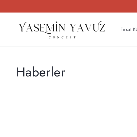
İçeriğe
atla
Fırsat K
Haberler