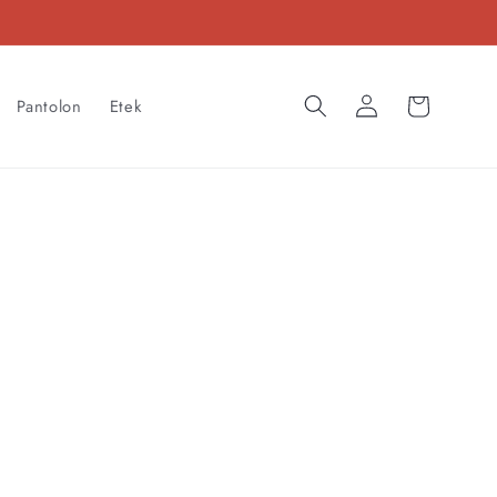
Oturum
Sepet
Pantolon
Etek
aç