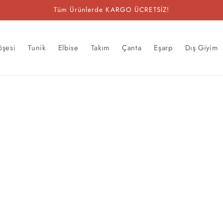
Tüm Ürünlerde KARGO ÜCRETSİZ!
öşesi
Tunik
Elbise
Takım
Çanta
Eşarp
Dış Giyim