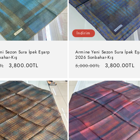
İndirim
ni Sezon Sura İpek Eşarp
Armine Yeni Sezon Sura İpek Eş
ahar-Kış
2026 Sonbahar-Kış
İndirimli
3,800.00TL
Normal
İndirimli
3,800.00TL
TL
5,000.00TL
fiyat
fiyat
fiyat