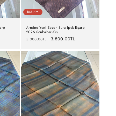
İndirim
arp
Armine Yeni Sezon Sura İpek Eşarp
2026 Sonbahar-Kış
Normal
İndirimli
3,800.00TL
5,000.00TL
fiyat
fiyat