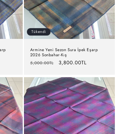
Tükendi
arp
Armine Yeni Sezon Sura İpek Eşarp
2026 Sonbahar-Kış
Normal
İndirimli
3,800.00TL
5,000.00TL
fiyat
fiyat