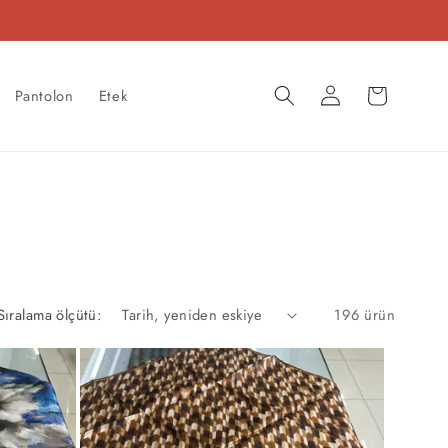
Oturum
Sepet
Pantolon
Etek
aç
Sıralama ölçütü:
196 ürün