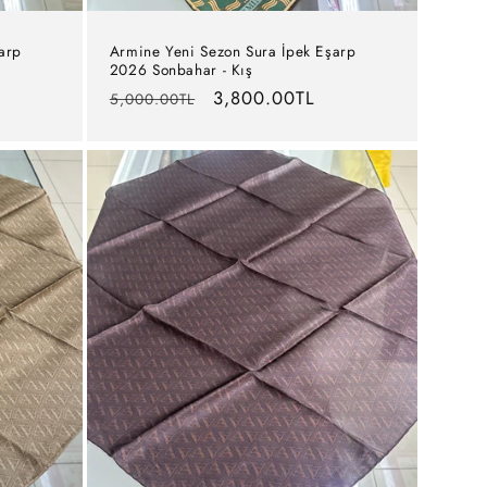
arp
Armine Yeni Sezon Sura İpek Eşarp
2026 Sonbahar - Kış
Normal
İndirimli
3,800.00TL
5,000.00TL
fiyat
fiyat