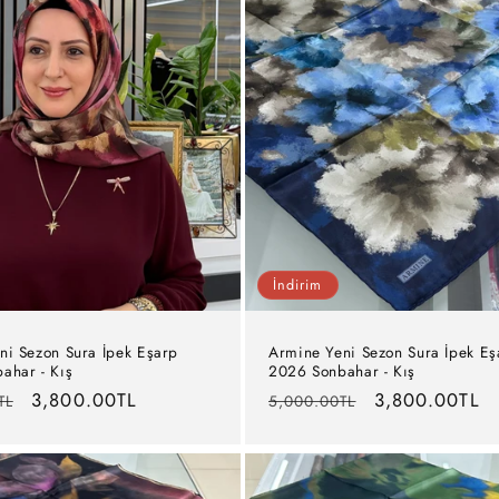
İndirim
ni Sezon Sura İpek Eşarp
Armine Yeni Sezon Sura İpek Eş
ahar - Kış
2026 Sonbahar - Kış
İndirimli
3,800.00TL
Normal
İndirimli
3,800.00TL
TL
5,000.00TL
fiyat
fiyat
fiyat