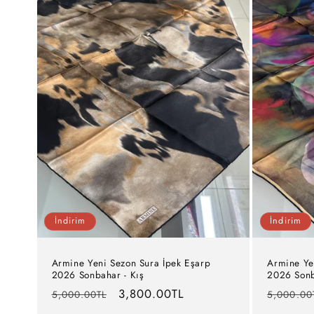
İndirim
İndirim
Armine Yeni Sezon Sura İpek Eşarp
Armine Ye
2026 Sonbahar - Kış
2026 Sonb
Normal
İndirimli
3,800.00TL
Normal
5,000.00TL
5,000.00
fiyat
fiyat
fiyat