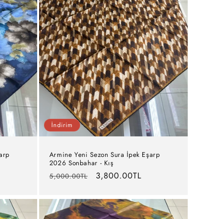
İndirim
arp
Armine Yeni Sezon Sura İpek Eşarp
2026 Sonbahar - Kış
Normal
İndirimli
3,800.00TL
5,000.00TL
fiyat
fiyat