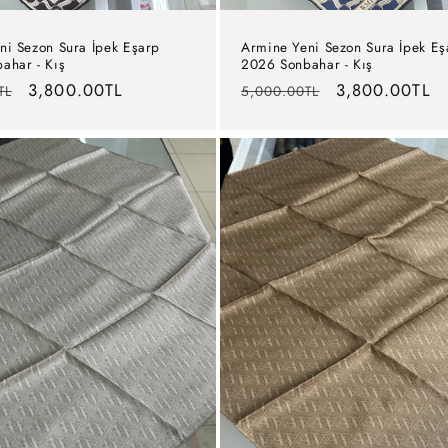
ni Sezon Sura İpek Eşarp
Armine Yeni Sezon Sura İpek Eş
ahar - Kış
2026 Sonbahar - Kış
İndirimli
3,800.00TL
Normal
İndirimli
3,800.00TL
TL
5,000.00TL
fiyat
fiyat
fiyat