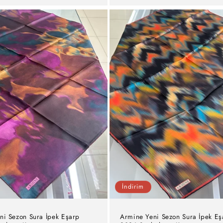
İndirim
ni Sezon Sura İpek Eşarp
Armine Yeni Sezon Sura İpek Eş