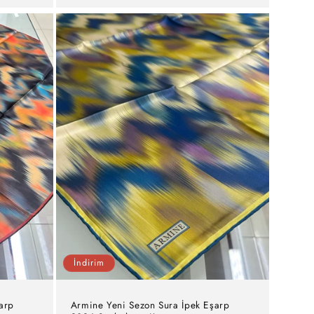
İndirim
arp
Armine Yeni Sezon Sura İpek Eşarp