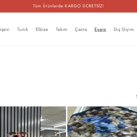
Tüm Ürünlerde KARGO ÜCRETSİZ!
öşesi
Tunik
Elbise
Takım
Çanta
Eşarp
Dış Giyim