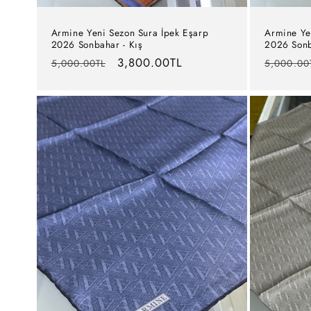
Armine Yeni Sezon Sura İpek Eşarp
Armine Ye
2026 Sonbahar - Kış
2026 Sonb
Normal
İndirimli
3,800.00TL
Normal
5,000.00TL
5,000.00
fiyat
fiyat
fiyat