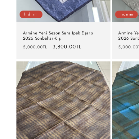
İndirim
İndirim
Armine Yeni Sezon Sura İpek Eşarp
Armine Ye
2026 Sonbahar-Kış
2026 Sonb
Normal
İndirimli
3,800.00TL
Normal
5,000.00TL
5,000.00
fiyat
fiyat
fiyat