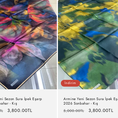
İndirim
ni Sezon Sura İpek Eşarp
Armine Yeni Sezon Sura İpek Eş
ahar - Kış
2026 Sonbahar - Kış
İndirimli
3,800.00TL
Normal
İndirimli
3,800.00TL
TL
5,000.00TL
fiyat
fiyat
fiyat