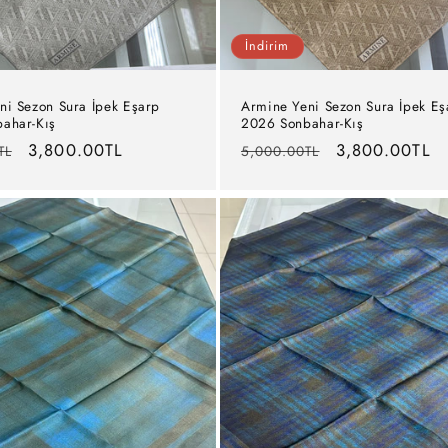
İndirim
ni Sezon Sura İpek Eşarp
Armine Yeni Sezon Sura İpek Eş
ahar-Kış
2026 Sonbahar-Kış
İndirimli
3,800.00TL
Normal
İndirimli
3,800.00TL
TL
5,000.00TL
fiyat
fiyat
fiyat