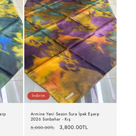
İndirim
arp
Armine Yeni Sezon Sura İpek Eşarp
2026 Sonbahar - Kış
Normal
İndirimli
3,800.00TL
5,000.00TL
fiyat
fiyat