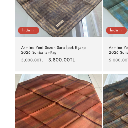
İndirim
İndirim
Armine Yeni Sezon Sura İpek Eşarp
Armine Ye
2026 Sonbahar-Kış
2026 Sonb
Normal
İndirimli
3,800.00TL
Normal
5,000.00TL
5,000.00
fiyat
fiyat
fiyat