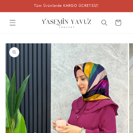
İçeriğe
Tüm Ürünlerde KARGO ÜCRETSİZ!
atla
Sepet
Ürün
bilgisine
atla