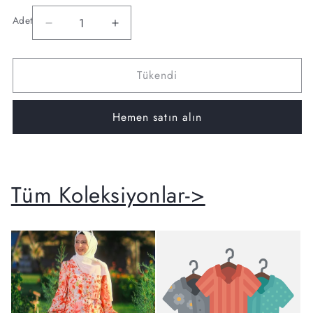
Adet
Armine
Armine
Adet
nostalji
nostalji
serisi
serisi
Tükendi
için
için
adedi
adedi
azaltın
artırın
Hemen satın alın
Tüm Koleksiyonlar->