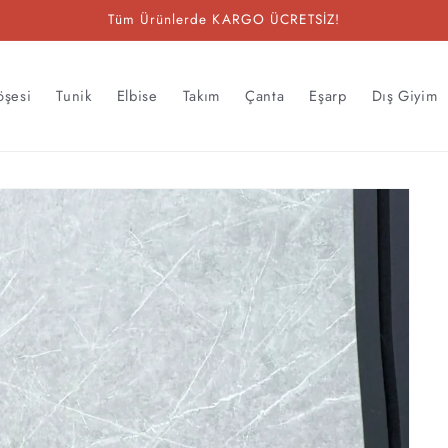
Tüm Ürünlerde KARGO ÜCRETSİZ!
öşesi
Tunik
Elbise
Takım
Çanta
Eşarp
Dış Giyim