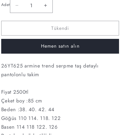
Adet
Armine
Armine
Adet
trend
trend
TAKIM
TAKIM
Tükendi
takim
takim
kod:
kod:
26yt625
26yt625
Hemen satın alın
için
için
adedi
adedi
azaltın
artırın
26YT625 armine trend serpme taş detaylı
pantolonlu takim
Fiyat 2500tl
Çeket boy :85 cm
Beden :38. 40. 42. 44
Göğüs 110 114. 118. 122
Basen 114 118 122. 126