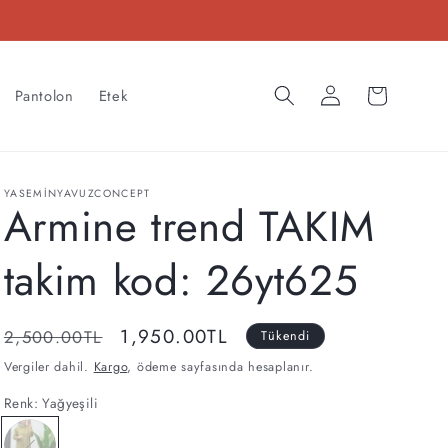
Oturum
Sepet
Pantolon
Etek
aç
YASEMINYAVUZCONCEPT
Armine trend TAKIM
takim kod: 26yt625
Normal
İndirimli
1,950.00TL
2,500.00TL
Tükendi
fiyat
fiyat
Vergiler dahil.
Kargo
, ödeme sayfasında hesaplanır.
Renk:
Yağyeşili
Yağyeşili
Varyasyon