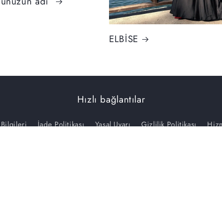
nunuzun adı
ELBİSE
Hızlı bağlantılar
 Bilgileri
İade Politikası
Yasal Uyarı
Gizlilik Politikası
Hizm
Zülal Uçar | Sosyal Medya ve Reklam Ajansı
© 2026,
YaseminYavuzConcept
- Zülal Uçar | Sosyal Medya ve Reklam Ajansı