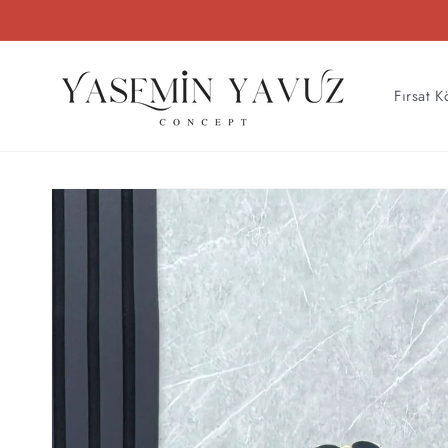
İçeriğe
atla
Fırsat K
Ürün
bilgisine
atla