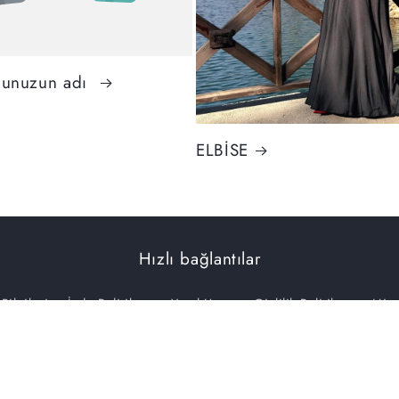
nunuzun adı
ELBİSE
Hızlı bağlantılar
 Bilgileri
İade Politikası
Yasal Uyarı
Gizlilik Politikası
Hizm
Zülal Uçar | Sosyal Medya ve Reklam Ajansı