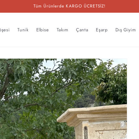
Tüm Ürünlerde KARGO ÜCRETSİZ!
öşesi
Tunik
Elbise
Takım
Çanta
Eşarp
Dış Giyim