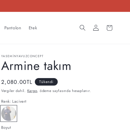
Oturum
Sepet
Pantolon
Etek
aç
YASEMINYAVUZCONCEPT
Armine takım
Normal
2,080.00TL
Tükendi
fiyat
Vergiler dahil.
Kargo
, ödeme sayfasında hesaplanır.
Renk:
Lacivert
Lacivert
Varyasyon
tükendi
veya
Boyut