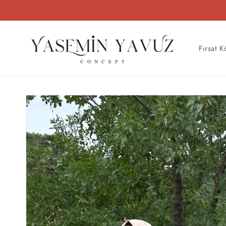
İçeriğe
atla
Fırsat K
Ürün
bilgisine
atla