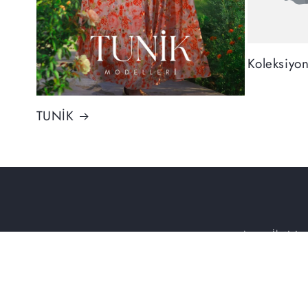
Koleksiyo
TUNİK
Ara
İletişim