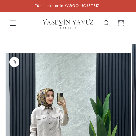
İçeriğe
Tüm Ürünlerde KARGO ÜCRETSİZ!
atla
Sepet
Ürün
bilgisine
atla