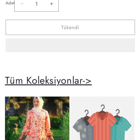
Adet
Armine
Armine
Adet
trend
trend
Takım
Takım
Tükendi
için
için
adedi
adedi
azaltın
artırın
Tüm Koleksiyonlar->