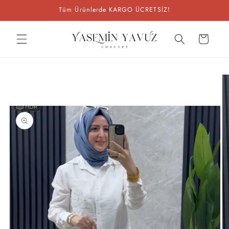
İçeriğe
Tüm Ürünlerde KARGO ÜCRETSİZ!
atla
Sepet
Ürün
bilgisine
atla