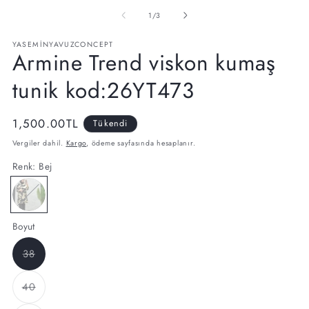
1
2
modda
m
/
1
/
3
oynatın
oy
YASEMINYAVUZCONCEPT
Armine Trend viskon kumaş
tunik kod:26YT473
Normal
1,500.00TL
Tükendi
fiyat
Vergiler dahil.
Kargo
, ödeme sayfasında hesaplanır.
Renk:
Bej
Bej
Varyasyon
tükendi
veya
Boyut
kullanılamıyor
Varyasyon
tükendi
38
veya
kullanılamıyor
Varyasyon
tükendi
40
veya
kullanılamıyor
Varyasyon