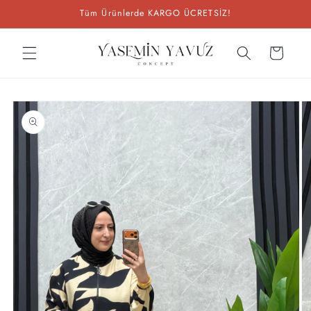
İçeriğe
Tüm Ürünlerde KARGO ÜCRETSİZ!
atla
Sepet
Ürün
bilgisine
atla