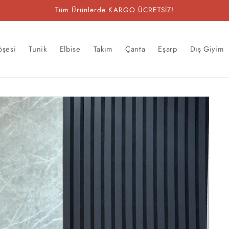
Tüm Ürünlerde KARGO ÜCRETSİZ!
öşesi
Tunik
Elbise
Takım
Çanta
Eşarp
Dış Giyim