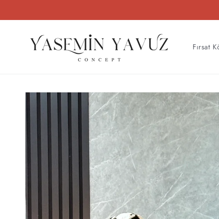
İçeriğe
atla
Fırsat K
Ürün
bilgisine
atla