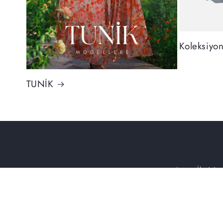
Koleksiyo
TUNİK
Ara
İletişim