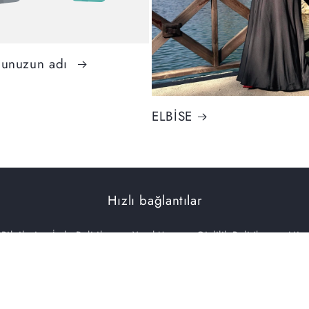
nunuzun adı
ELBİSE
Hızlı bağlantılar
 Bilgileri
İade Politikası
Yasal Uyarı
Gizlilik Politikası
Hizm
Zülal Uçar | Sosyal Medya ve Reklam Ajansı