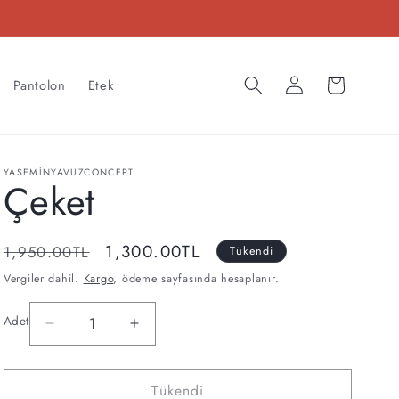
Oturum
Sepet
Pantolon
Etek
aç
YASEMINYAVUZCONCEPT
Çeket
Normal
İndirimli
1,300.00TL
1,950.00TL
Tükendi
fiyat
fiyat
Vergiler dahil.
Kargo
, ödeme sayfasında hesaplanır.
Adet
Çeket
Çeket
Adet
için
için
adedi
adedi
Tükendi
azaltın
artırın