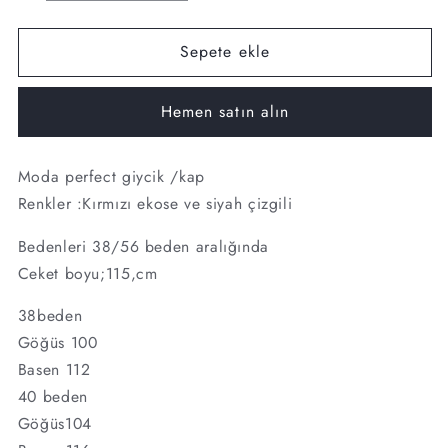
çık
çık
kap
kap
Sepete ekle
kod:25803
kod:25803
için
için
adedi
adedi
Hemen satın alın
azaltın
artırın
Moda perfect giycik /kap
Renkler :Kırmızı ekose ve siyah çizgili
Bedenleri 38/56 beden aralığında
Ceket boyu;115,cm
38beden
Göğüs 100
Basen 112
40 beden
Göğüs104