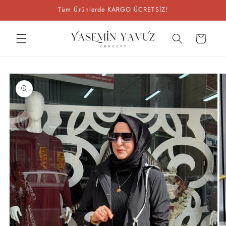
İçeriğe
Tüm Ürünlerde KARGO ÜCRETSİZ!
atla
Sepet
Ürün
bilgisine
atla