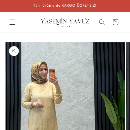
İçeriğe
Tüm Ürünlerde KARGO ÜCRETSİZ!
atla
Sepet
Ürün
bilgisine
atla