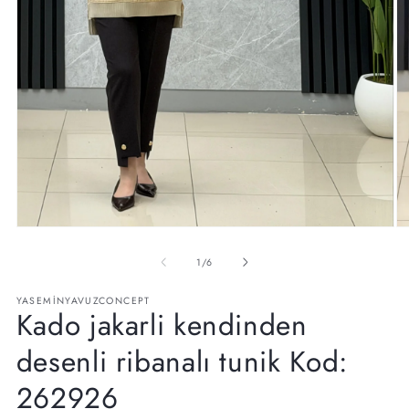
Medya
M
1
2
modda
m
/
1
/
6
oynatın
oy
YASEMINYAVUZCONCEPT
Kado jakarli kendinden
desenli ribanalı tunik Kod:
262926