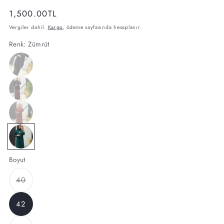
Normal
1,500.00TL
fiyat
Vergiler dahil.
Kargo
, ödeme sayfasında hesaplanır.
Renk:
Zümrüt
Siyah
Varyasyon
tükendi
Bordo
Varyasyon
veya
tükendi
kullanılamıyor
Kiremit
Varyasyon
veya
tükendi
kullanılamıyor
Zümrüt
Varyasyon
veya
tükendi
kullanılamıyor
veya
Boyut
kullanılamıyor
Varyasyon
tükendi
40
veya
kullanılamıyor
Varyasyon
tükendi
42
veya
kullanılamıyor
Varyasyon