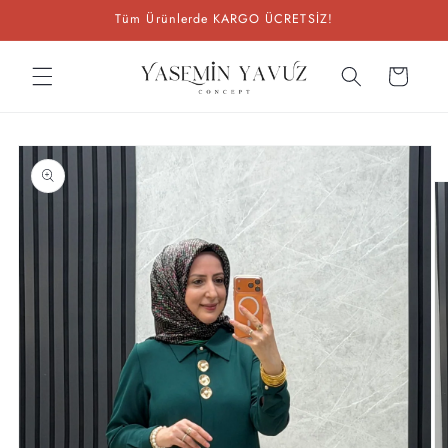
İçeriğe
Tüm Ürünlerde KARGO ÜCRETSİZ!
atla
Sepet
Ürün
bilgisine
atla