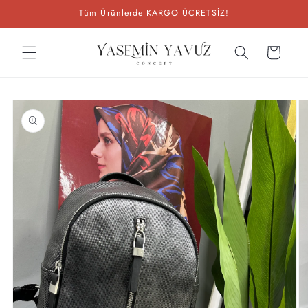
İçeriğe
Tüm Ürünlerde KARGO ÜCRETSİZ!
atla
Sepet
Ürün
bilgisine
atla