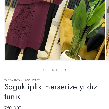
Medya
M
1
2
modda
m
/
1
/
11
oynatın
oy
YASEMINYAVUZCONCEPT
Soguk iplik merserize yıldızlı
tunik
Normal
750.00TL