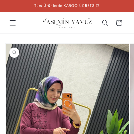
İçeriğe
Tüm Ürünlerde KARGO ÜCRETSİZ!
atla
Sepet
Ürün
bilgisine
atla